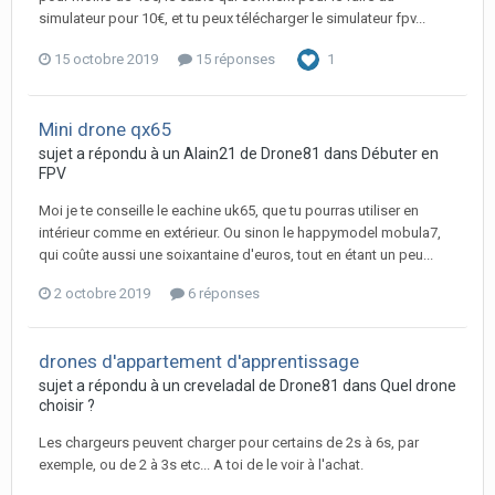
simulateur pour 10€, et tu peux télécharger le simulateur fpv...
15 octobre 2019
15 réponses
1
Mini drone qx65
sujet a répondu à un
Alain21
de
Drone81
dans
Débuter en
FPV
Moi je te conseille le eachine uk65, que tu pourras utiliser en
intérieur comme en extérieur. Ou sinon le happymodel mobula7,
qui coûte aussi une soixantaine d'euros, tout en étant un peu...
2 octobre 2019
6 réponses
drones d'appartement d'apprentissage
sujet a répondu à un
creveladal
de
Drone81
dans
Quel drone
choisir ?
Les chargeurs peuvent charger pour certains de 2s à 6s, par
exemple, ou de 2 à 3s etc... A toi de le voir à l'achat.