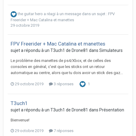
the guitar hero
a réagi à un message dans un sujet :
FPV
Freerider + Mac Catalina et manettes
29 octobre 2019
FPV Freerider + Mac Catalina et manettes
sujet a répondu à un
T3uch1
de
Drone81
dans
Simulateurs
Le problème des manettes de ps4/Xbox, et de celles des
consoles en général, c'est que les sticks ont un retour
automatique au centre, alors que tu dois avoir un stick des gaz...
29 octobre 2019
3 réponses
1
T3uch1
sujet a répondu à un
T3uch1
de
Drone81
dans
Présentation
Bienvenue!
29 octobre 2019
7 réponses