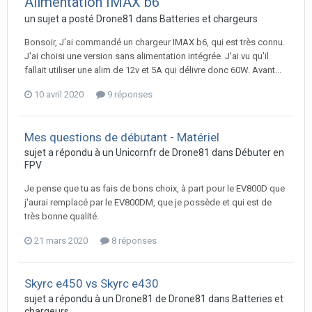
Alimentation IMAX b6
un sujet a posté
Drone81
dans
Batteries et chargeurs
Bonsoir, J'ai commandé un chargeur IMAX b6, qui est très connu.
J'ai choisi une version sans alimentation intégrée. J'ai vu qu'il
fallait utiliser une alim de 12v et 5A qui délivre donc 60W. Avant...
10 avril 2020
9 réponses
Mes questions de débutant - Matériel
sujet a répondu à un
Unicornfr
de
Drone81
dans
Débuter en
FPV
Je pense que tu as fais de bons choix, à part pour le EV800D que
j'aurai remplacé par le EV800DM, que je possède et qui est de
très bonne qualité.
21 mars 2020
8 réponses
Skyrc e450 vs Skyrc e430
sujet a répondu à un
Drone81
de
Drone81
dans
Batteries et
chargeurs